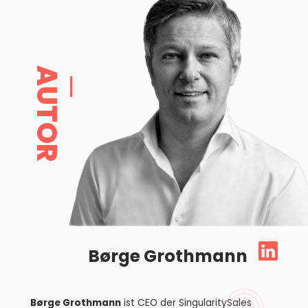
AUTOR
Børge Grothmann
Børge Grothmann
ist CEO der SingularitySales