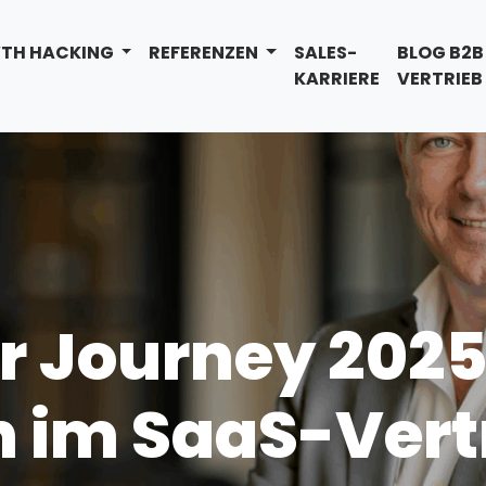
TH HACKING
REFERENZEN
SALES-
BLOG B2B
KARRIERE
VERTRIEB
 Journey 2025:
n im SaaS-Vert