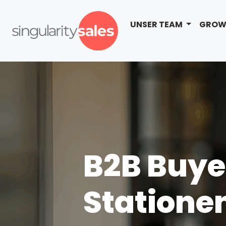
UNSER TEAM
GROW
B2B Buyer
Statione