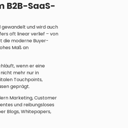
im B2B-SaaS-
l gewandelt und wird auch
s oft linear verlief – von
et die moderne Buyer-
hohes Maß an
hläuft, wenn er eine
 nicht mehr nur in
italen Touchpoints,
sen geprägt.
ndern Marketing, Customer
entes und reibungsloses
er Blogs, Whitepapers,