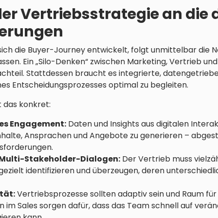
r Vertriebsstrategie an di
derungen
ich die Buyer-Journey entwickelt, folgt unmittelbar die N
ssen. Ein „Silo-Denken“ zwischen Marketing, Vertrieb un
hteil. Stattdessen braucht es integrierte, datengetrieb
nes Entscheidungsprozesses optimal zu begleiten.
 das konkret:
tes Engagement:
Daten und Insights aus digitalen Intera
Inhalte, Ansprachen und Angebote zu generieren – abges
usforderungen.
 Multi-Stakeholder-Dialogen:
Der Vertrieb muss vielzähl
ezielt identifizieren und überzeugen, deren unterschiedli
tät:
Vertriebsprozesse sollten adaptiv sein und Raum für
n im Sales sorgen dafür, dass das Team schnell auf verä
ieren kann.