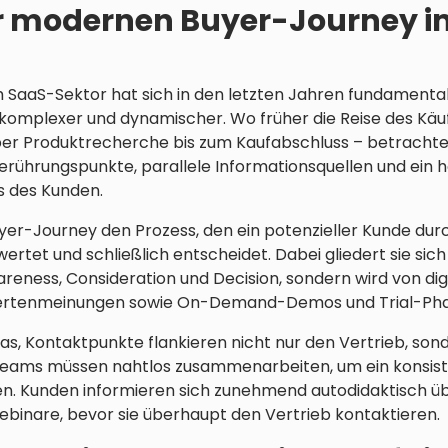
er modernen Buyer-Journey 
 SaaS-Sektor hat sich in den letzten Jahren fundamenta
mplexer und dynamischer. Wo früher die Reise des Käufer
ber Produktrecherche bis zum Kaufabschluss – betracht
rührungspunkte, parallele Informationsquellen und ein 
s des Kunden.
yer-Journey den Prozess, den ein potenzieller Kunde durc
rtet und schließlich entscheidet. Dabei gliedert sie sich
reness, Consideration und Decision, sondern wird von dig
pertenmeinungen sowie On-Demand-Demos und Trial-Pha
as, Kontaktpunkte flankieren nicht nur den Vertrieb, so
Teams müssen nahtlos zusammenarbeiten, um ein konsist
en. Kunden informieren sich zunehmend autodidaktisch üb
binare, bevor sie überhaupt den Vertrieb kontaktieren.