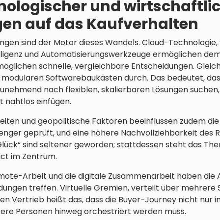
nologischer und wirtschaftli
en auf das Kaufverhalten
ngen sind der Motor dieses Wandels. Cloud-Technologie, 
elligenz und Automatisierungswerkzeuge ermöglichen dem 
öglichen schnelle, vergleichbare Entscheidungen. Gleichz
nd modularen Softwarebaukästen durch. Das bedeutet, das
unehmend nach flexiblen, skalierbaren Lösungen suchen, d
 nahtlos einfügen.
eiten und geopolitische Faktoren beeinflussen zudem die 
nger geprüft, und eine höhere Nachvollziehbarkeit des ROI
lück“ sind seltener geworden; stattdessen steht das The
ct im Zentrum.
te-Arbeit und die digitale Zusammenarbeit haben die A
ngen treffen. Virtuelle Gremien, verteilt über mehrere 
en Vertrieb heißt das, dass die Buyer-Journey nicht nur in
ere Personen hinweg orchestriert werden muss.