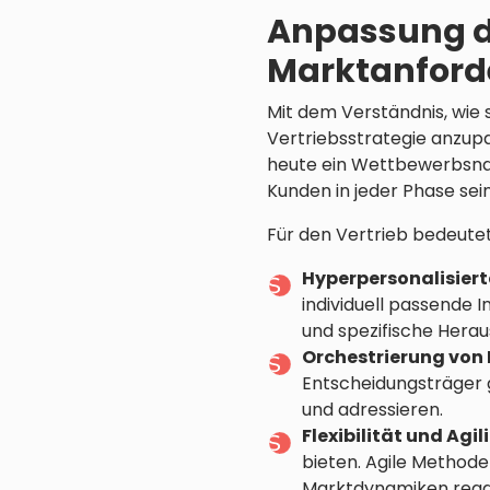
Anpassung de
Marktanfor
Mit dem Verständnis, wie s
Vertriebsstrategie anzupa
heute ein Wettbewerbsnac
Kunden in jeder Phase sei
Für den Vertrieb bedeutet
Hyperpersonalisier
individuell passende 
und spezifische Hera
Orchestrierung von
Entscheidungsträger g
und adressieren.
Flexibilität und Agili
bieten. Agile Methode
Marktdynamiken reag