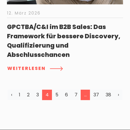
12. März 2026
GPCTBA/C&I im B2B Sales: Das
Framework für bessere Discovery,
Qualifizierung und
Abschlusschancen
WEITERLESEN
‹
1
2
3
4
5
6
7
…
37
38
›