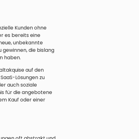
zielle Kunden ohne
r es bereits eine
g neue, unbekannte
u gewinnen, die bislang
n haben.
altakquise auf den
er SaaS-Lösungen zu
er auch soziale
fnis für die angebotene
em Kauf oder einer
ungen oft abstrakt und