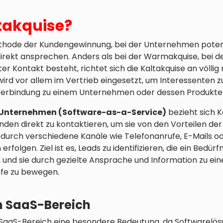
takquise?
Methode der Kundengewinnung, bei der Unternehmen poten
direkt ansprechen. Anders als bei der Warmakquise, bei de
er Kontakt besteht, richtet sich die Kaltakquise an völli
ird vor allem im Vertrieb eingesetzt, um Interessenten z
Verbindung zu einem Unternehmen oder dessen Produkte
Unternehmen (Software-as-a-Service)
bezieht sich K
unden direkt zu kontaktieren, um sie von den Vorteilen d
durch verschiedene Kanäle wie Telefonanrufe, E-Mails od
rfolgen. Ziel ist es, Leads zu identifizieren, die ein Bedür
und sie durch gezielte Ansprache und Information zu ein
fe zu bewegen.
m SaaS-Bereich
m SaaS-Bereich eine besondere Bedeutung, da Softwarelös