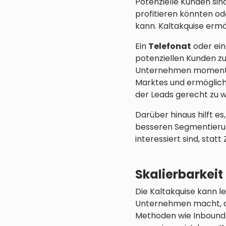
Potenzielle Kunden sin
profitieren könnten o
kann. Kaltakquise ermö
Ein
Telefonat
oder ei
potenziellen Kunden z
Unternehmen momentan 
Marktes und ermöglich
der Leads gerecht zu 
Darüber hinaus hilft es
besseren Segmentierung
interessiert sind, stat
Skalierbarkeit
Die Kaltakquise kann le
Unternehmen macht, di
Methoden wie Inbound-