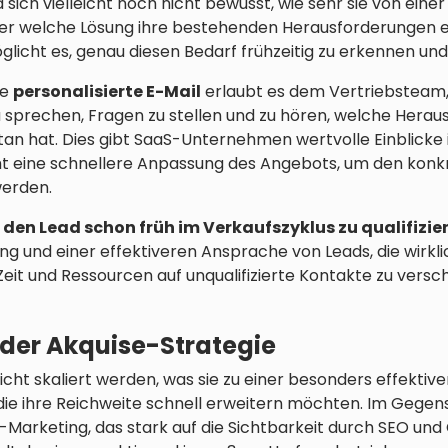
d sich vielleicht noch nicht bewusst, wie sehr sie von ei
der welche Lösung ihre bestehenden Herausforderungen e
glicht es, genau diesen Bedarf frühzeitig zu erkennen un
ne
personalisierte E-Mail
erlaubt es dem Vertriebsteam,
u sprechen, Fragen zu stellen und zu hören, welche Hera
hat. Dies gibt SaaS-Unternehmen wertvolle Einblicke in
t eine schnellere Anpassung des Angebots, um den kon
werden.
,
den Lead schon früh im Verkaufszyklus zu qualifizie
 und einer effektiveren Ansprache von Leads, die wirkli
t Zeit und Ressourcen auf unqualifizierte Kontakte zu vers
 der Akquise-Strategie
icht skaliert werden, was sie zu einer besonders effektive
e ihre Reichweite schnell erweitern möchten. Im Gegen
Marketing, das stark auf die Sichtbarkeit durch SEO un