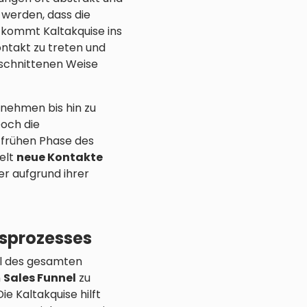
 werden, dass die
 kommt Kaltakquise ins
ontakt zu treten und
geschnittenen Weise
rnehmen bis hin zu
Doch die
r frühen Phase des
elt
neue Kontakte
er aufgrund ihrer
fsprozesses
eil des gesamten
n
Sales Funnel
zu
e Kaltakquise hilft