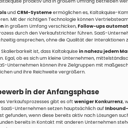
Kaltakquise proaktiv und in großem Umfang betrieben wer
ols
und
CRM-Systeme
ermöglichen es, Kaltakquise-Kamp
eren. Mit der richtigen Technologie können Vertriebstea
en
in großem Umfang verschicken,
Follow-ups automat
Prozess durch den Verkaufstrichter führen. SaaS-Untern
chzeitig ansprechen, ohne die Qualität der Interaktionen 
 Skalierbarkeit ist, dass Kaltakquise
in nahezu jedem M
. Egal, ob es sich um kleine Unternehmen, mittelständi
aaS-Unternehmen können ihre Zielgruppen mit maßgesc
chen und ihre Reichweite vergrößern.
bewerb in der Anfangsphase
nes Verkaufsprozesses gibt es oft
weniger Konkurrenz
, 
ele SaaS-Unternehmen setzen hauptsächlich auf
Inbound
st gefunden, wenn diese bereits aktiv nach Lösungen suc
Kunden bereits in Kontakt mit anderen Unternehmen stehe