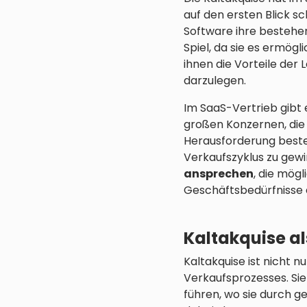
auf den ersten Blick s
Software ihre bestehen
Spiel, da sie es ermögl
ihnen die Vorteile der
darzulegen.
Im SaaS-Vertrieb gibt 
großen Konzernen, die m
Herausforderung besteh
Verkaufszyklus zu gew
ansprechen
, die mög
Geschäftsbedürfnisse e
Kaltakquise a
Kaltakquise ist nicht n
Verkaufsprozesses. Sie
führen, wo sie durch g