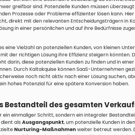
chwer greifbar sind. Potenzielle Kunden müssen überzeugt
den Prozesse oder Probleme effizienter lösen kann. Hier
icht, direkt mit den relevanten Entscheidungsträgern in K
 Lösung in einer persönlichen und auf ihre Bedürfnisse zu
es eine Vielzahl an potenziellen Kunden, von kleinen Unte
it der richtigen Lösung ihre Effizienz steigern könnten. 
t darin, diese potenziellen Kunden zu finden und in eine
innen. Durch Kaltakquise können SaaS-Unternehmen gezi
licherweise noch nicht aktiv nach einer Lösung suchen, ab
in hohes Potenzial für eine spätere Konversion haben.
ls Bestandteil des gesamten Verkau
ur ein einmaliger Schritt, sondern ein integraler Bestandt
 dient als
Ausgangspunkt
, um potenzielle Kunden in de
ezielte
Nurturing-Maßnahmen
weiter betreut werden. Di