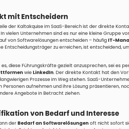
kt mit Entscheidern
eile der Kaltakquise im SaaS-Bereich ist der direkte Kont
In vielen Unternehmen sind es nur eine kleine Gruppe vo
Kauf von Softwarelösungen entscheiden – häufig
IT-Mana
ese Entscheidungsträger zu erreichen, ist entscheidend, u
 es, diese Führungskräfte gezielt anzusprechen, sei es pe
attformen
wie
LinkedIn
. Der direkte Kontakt hat den Vort
 langwierigen Prozesse im Weg stehen. SaaS-Unternehme
en Personen aufnehmen und ihre Lösung präsentieren, no
ndere Angebote in Betracht ziehen.
ifikation von Bedarf und Interesse
kann der
Bedarf an Softwarelösungen
oft nicht sofort s