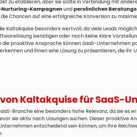
akt zu etablieren, aber sie sollte in Verbindung mit ande
d-Nurturing-Kampagnen
und
persönlichen Beratung
die Chancen auf eine erfolgreiche Konversion zu maximi
die Kaltakquise besonders wertvoll, da viele Leads mögli
Softwarelösung benötigen oder noch keine klare Vorstell
h die proaktive Ansprache können SaaS-Unternehmen po
u erkennen und ihnen eine Lösung zu präsentieren, die ih
le von Kaltakquise für SaaS-
 SaaS-Branche eine besonders hohe Relevanz, da sie es er
evor sie aktiv nach Lösungen suchen. Dieser proaktive An
S-Unternehmen entscheidend sein können, um ihre Reichwe
.