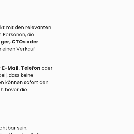
akt mit den relevanten
n Personen, die
ger, CTOs oder
m einen Verkauf
r
E-Mail, Telefon
oder
eil, dass keine
n können sofort den
ch bevor die
ichtbar sein.