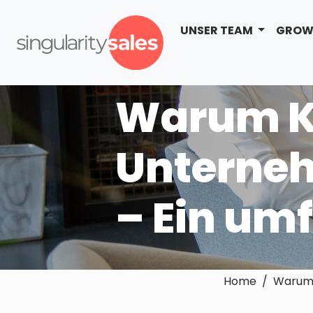
UNSER TEAM
GROW
Warum Ka
Unterneh
– Ein um
Home / Warum Ka