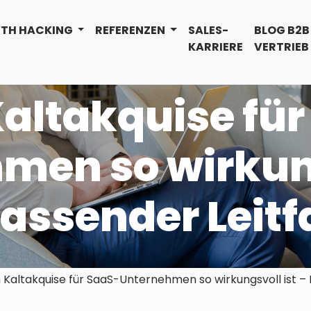
TH HACKING
REFERENZEN
SALES-
BLOG B2B
KARRIERE
VERTRIEB
ltakquise für
men so wirkung
fassender Leit
ltakquise für SaaS-Unternehmen so wirkungsvoll ist – 