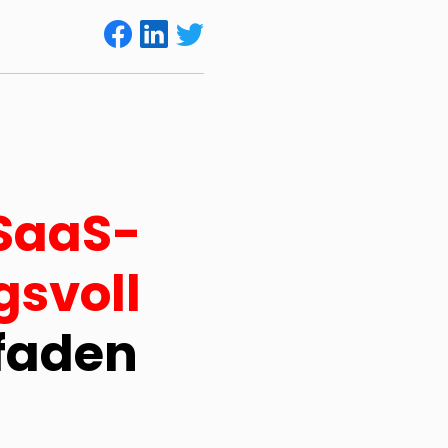
SaaS-
svoll
faden