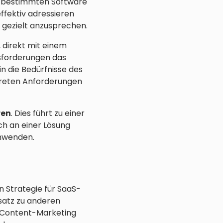
ner bestimmten Software
ffektiv adressieren
d gezielt anzusprechen.
 direkt mit einem
usforderungen das
 die Bedürfnisse des
kreten Anforderungen
ren
. Dies führt zu einer
ch an einer Lösung
chwenden.
n Strategie für SaaS-
satz zu anderen
d Content-Marketing