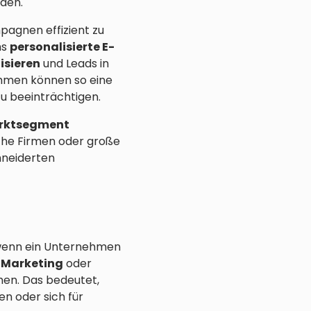
den.
agnen effizient zu
ms
personalisierte E-
isieren
und Leads in
ehmen können so eine
zu beeinträchtigen.
arktsegment
sche Firmen oder große
hneiderten
wenn ein Unternehmen
-Marketing
oder
hen. Das bedeutet,
n oder sich für