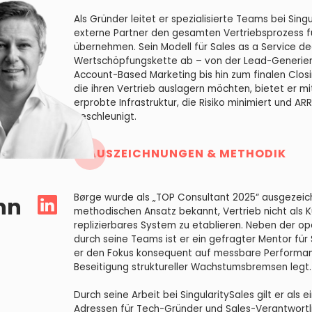
Als Gründer leitet er spezialisierte Teams bei Singu
externe Partner den gesamten Vertriebsprozess 
übernehmen. Sein Modell für Sales as a Service d
Wertschöpfungskette ab – von der Lead-Generie
Account-Based Marketing bis hin zum finalen Clos
die ihren Vertrieb auslagern möchten, bietet er mit
erprobte Infrastruktur, die Risiko minimiert und 
beschleunigt.
AUSZEICHNUNGEN & METHODIK
Børge wurde als „TOP Consultant 2025“ ausgezeich
nn
methodischen Ansatz bekannt, Vertrieb nicht als K
replizierbares System zu etablieren. Neben der o
durch seine Teams ist er ein gefragter Mentor für
er den Fokus konsequent auf messbare Performan
Beseitigung struktureller Wachstumsbremsen legt.
Durch seine Arbeit bei SingularitySales gilt er als 
Adressen für Tech-Gründer und Sales-Verantwortli