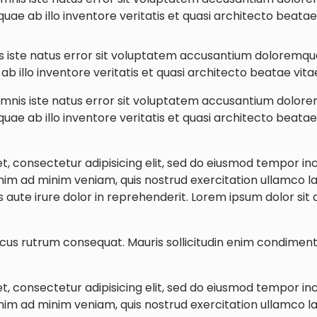
ae ab illo inventore veritatis et quasi architecto beatae 
is iste natus error sit voluptatem accusantium doloremq
b illo inventore veritatis et quasi architecto beatae vitae
 omnis iste natus error sit voluptatem accusantium dolo
ae ab illo inventore veritatis et quasi architecto beatae 
, consectetur adipisicing elit, sed do eiusmod tempor inc
im ad minim veniam, quis nostrud exercitation ullamco labo
ute irure dolor in reprehenderit. Lorem ipsum dolor sit
acus rutrum consequat. Mauris sollicitudin enim condiment
, consectetur adipisicing elit, sed do eiusmod tempor inc
im ad minim veniam, quis nostrud exercitation ullamco labo