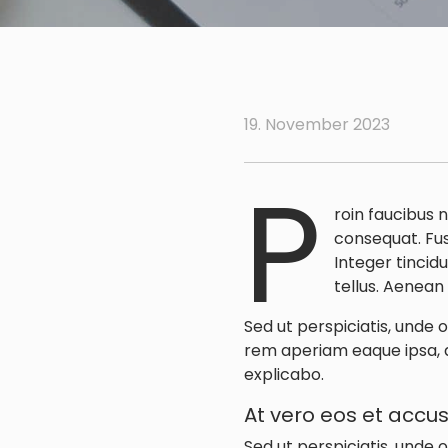
19. November 2023
P
roin faucibus 
consequat. Fus
Integer tincid
tellus. Aenean 
Sed ut perspiciatis, unde
rem aperiam eaque ipsa, qu
explicabo.
At vero eos et acc
Sed ut perspiciatis, unde