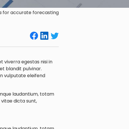
 for accurate forecasting
 viverra egestas nisi in
t blandit pulvinar.
n vulputate eleifend
remque laudantium, totam
vitae dicta sunt,
remque laudantium, totam