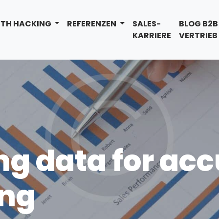
TH HACKING
REFERENZEN
SALES-
BLOG B2B
KARRIERE
VERTRIEB
ng data for acc
ing