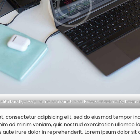
 clita kasd gubergren, no sea sanctus est labore et dolore. By
Kevin S
, consectetur adipisicing elit, sed do eiusmod tempor inc
im ad minim veniam, quis nostrud exercitation ullamco labo
ute irure dolor in reprehenderit. Lorem ipsum dolor sit