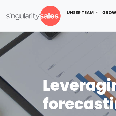
UNSER TEAM
GROW
Leveragi
forecast