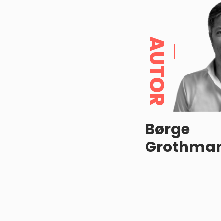
AUTOR
Børge
Grothma