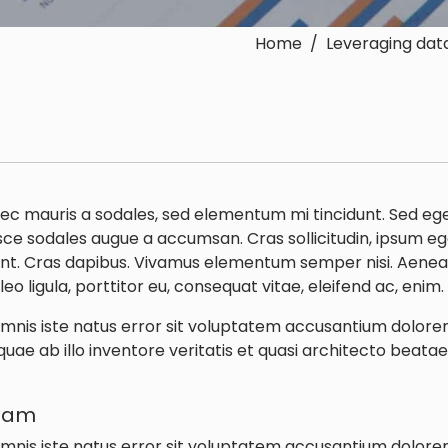
Home / Leveraging data
nec mauris a sodales, sed elementum mi tincidunt. Sed eget
ce sodales augue a accumsan. Cras sollicitudin, ipsum ege
unt. Cras dapibus. Vivamus elementum semper nisi. Aenea
leo ligula, porttitor eu, consequat vitae, eleifend ac, enim.
 omnis iste natus error sit voluptatem accusantium dolo
ae ab illo inventore veritatis et quasi architecto beatae 
usam
 omnis iste natus error sit voluptatem accusantium dolo