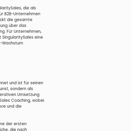
laritySales, die als
für B2B-Unternehmen
eckt die gesamte
rung über das
ing. Für Unternehmen,
 SingularitySales eine
ARR-Wachstum
net und ist für seinen
unst, sondern als
perativen Umsetzung
 Sales Coaching, wobei
ce und die
eine der ersten
che, die nach