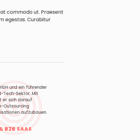
m erat commodo ut. Praesent
m egestas. Curabitur
GmbH und ein führender
B-Tech-Sektor. Mit
 er sich darauf
eb-Outsourcing
nisationen aufzubauen.
& B2B SAAS