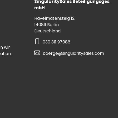
SingularitySales Beteiligungsges.
mbH
Havelmatensteig 12
14089 Berlin
Deutschland
030 311 97086
n wir
boerge@singularitysales.com
ation.