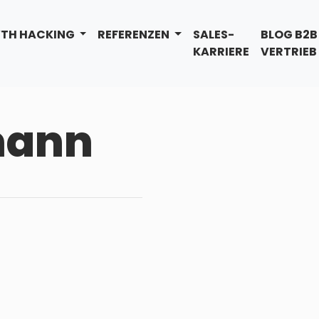
TH HACKING
REFERENZEN
SALES-
BLOG B2B
KARRIERE
VERTRIEB
mann