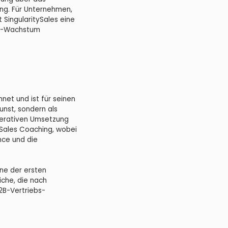
ing. Für Unternehmen,
 SingularitySales eine
ARR-Wachstum
net und ist für seinen
unst, sondern als
perativen Umsetzung
 Sales Coaching, wobei
ce und die
eine der ersten
che, die nach
2B-Vertriebs-