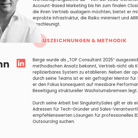
Account-Based Marketing bis hin zum finalen Clos
die ihren Vertrieb auslagern möchten, bietet er mit
erprobte Infrastruktur, die Risiko minimiert und 
beschleunigt.
AUSZEICHNUNGEN & METHODIK
Børge wurde als „TOP Consultant 2025“ ausgezeich
nn
methodischen Ansatz bekannt, Vertrieb nicht als K
replizierbares System zu etablieren. Neben der o
durch seine Teams ist er ein gefragter Mentor für
er den Fokus konsequent auf messbare Performan
Beseitigung struktureller Wachstumsbremsen legt.
Durch seine Arbeit bei SingularitySales gilt er als 
Adressen für Tech-Gründer und Sales-Verantwortli
empfehlenswerten Lösungen für professionelles B
Outsourcing suchen.