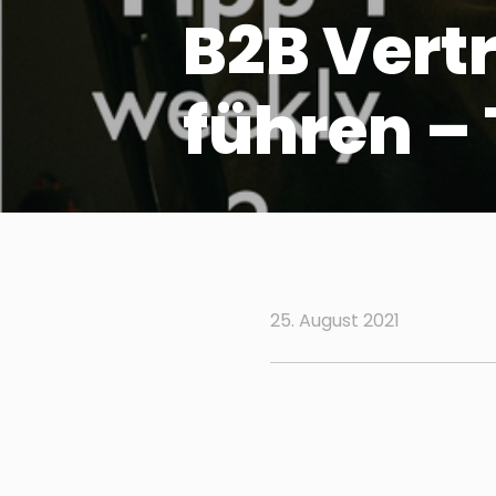
B2B Vert
führen – 
25. August 2021