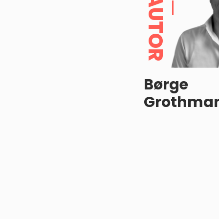
AUTOR
Børge
Grothma