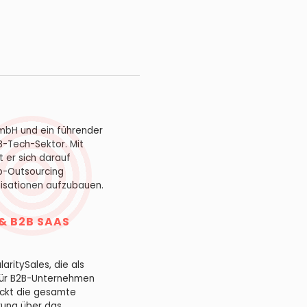
GmbH und ein führender
B-Tech-Sektor. Mit
 er sich darauf
eb-Outsourcing
nisationen aufzubauen.
& B2B SAAS
laritySales, die als
für B2B-Unternehmen
eckt die gesamte
rung über das