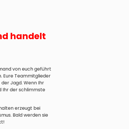
und handelt
jemand von euch geführt
h. Eure Teammitglieder
f der Jagd. Wenn Ihr
id Ihr der schlimmste
alten erzeugt bei
smus. Bald werden sie
kt!