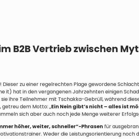
 im B2B Vertrieb zwischen My
! Dieser zu einer regelrechten Plage gewordene Schlachtr
e it) hat in den vergangenen Jahrzehnten einigen Schade
sie ihre Teilnehmer mit Tschakka-Gebrüll, während diese
 getreu dem Motto: „
Ein Nein gibt’s nicht – alles ist mö
mmeln sich aber auch noch jede Menge weiterer Erfolgsg
mmer höher, weiter, schneller“-Phrasen
für ausgebra
Motivationstrainer. Weder die Leistungsorientierung noch 