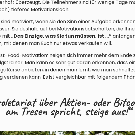
haft überzeugt. Die Teilnehmer sind für wenige Tage mot
och) tieferes Motivationsloch.
sind motiviert, wenn sie den Sinn einer Aufgabe erkenne
sen Sie deshalb auf bei Motivationsbotschaften, die Ihnen
e mit
„Das Einzige, was Sie tun müssen, ist …“
anfangen,
n, mit denen man Euch nur etwas verkaufen will.
 ‚Fast-Food-Motivation‘ neigen sich immer mehr dem Ende 
lgstrainer. Man kann es sehr gut daran erkennen, dass e
ngs Kurse anbieten, in denen man lernt, wie man schnell
g verdienen kann. Es ist vergleichbar mit folgendem Ph
letariat über Aktien- oder Bitco
am Tresen spricht, steige aus!“