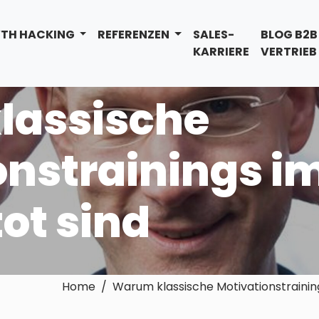
TH HACKING
REFERENZEN
SALES-
BLOG B2B
KARRIERE
VERTRIEB
lassische
onstrainings i
tot sind
Home / Warum klassische Motivationstrainings