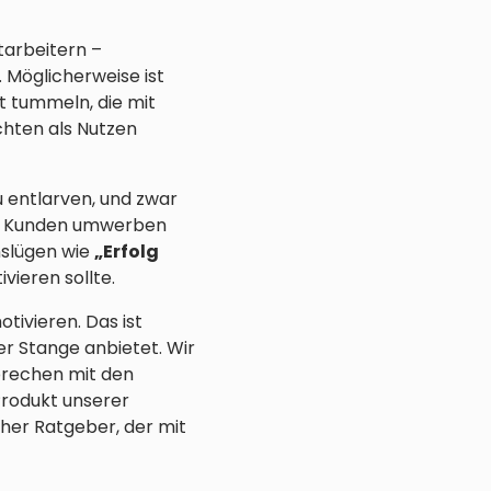
tarbeitern –
 Möglicherweise ist
t tummeln, die mit
hten als Nutzen
u entlarven, und zwar
ihre Kunden umwerben
nslügen wie
„Erfolg
vieren sollte.
ivieren. Das ist
er Stange anbietet. Wir
prechen mit den
Produkt unserer
cher Ratgeber, der mit