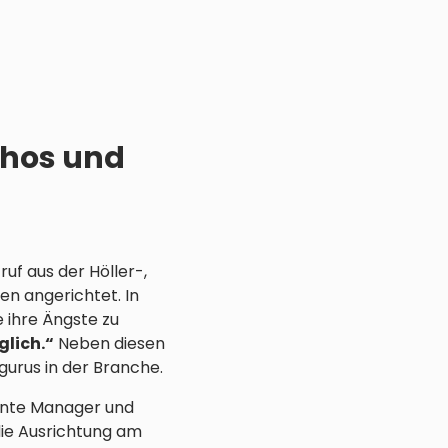
thos und
uf aus der Höller-,
n angerichtet. In
 ihre Ängste zu
glich.“
Neben diesen
urus in der Branche.
nnte Manager und
die Ausrichtung am