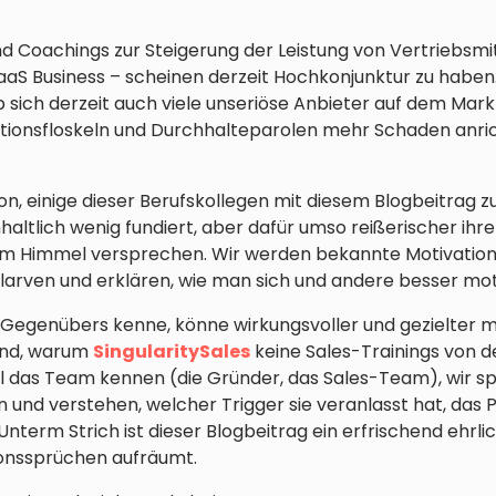
nd Coachings zur Steigerung der Leistung von Vertriebsmi
aS Business – scheinen derzeit Hochkonjunktur zu haben.
 sich derzeit auch viele unseriöse Anbieter auf dem Mark
tionsfloskeln und Durchhalteparolen mehr Schaden anric
on, einige dieser Berufskollegen mit diesem Blogbeitrag z
inhaltlich wenig fundiert, aber dafür umso reißerischer 
om Himmel versprechen. Wir werden bekannte Motivatio
larven und erklären, wie man sich und andere besser moti
egenübers kenne, könne wirkungsvoller und gezielter mot
und, warum
SingularitySales
keine Sales-Trainings von d
l das Team kennen (die Gründer, das Sales-Team), wir s
und verstehen, welcher Trigger sie veranlasst hat, das 
nterm Strich ist dieser Blogbeitrag ein erfrischend ehrli
onssprüchen aufräumt.