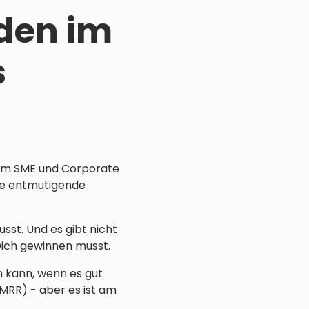
den im
s
, im SME und Corporate
ne entmutigende
sst. Und es gibt nicht
Dich gewinnen musst.
n kann, wenn es gut
0 MRR) - aber es ist am