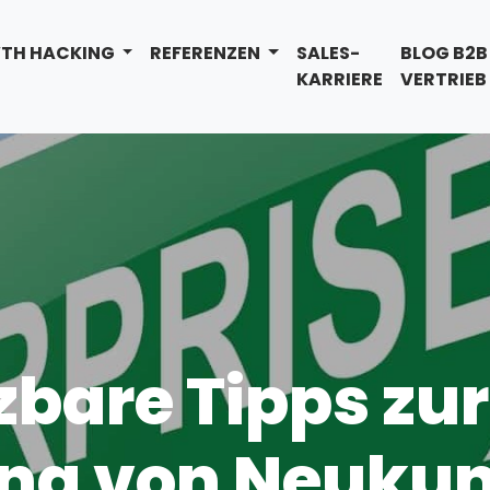
TH HACKING
REFERENZEN
SALES-
BLOG B2B
KARRIERE
VERTRIEB
zbare Tipps zur
ng von Neukun