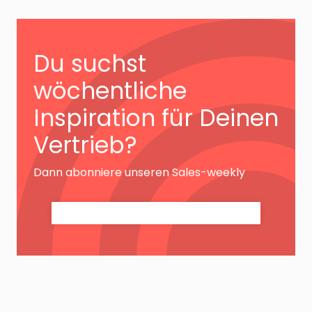
Du suchst
wöchentliche
Inspiration für Deinen
Vertrieb?
Dann abonniere unseren Sales-weekly